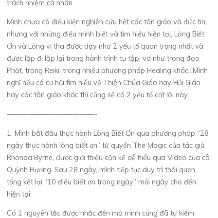
trách nhiệm cá nhân.
Mình chưa có điều kiện nghiên cứu hết các tôn giáo và đức tin,
nhưng với những điều mình biết và tìm hiểu hiện tại, Lòng Biết
Ơn và Lòng vị tha được dạy như 2 yếu tố quan trọng nhất và
được lặp đi lặp lại trong hành trình tu tập, vd như trong đạo
Phật, trong Reiki, trong nhiều phương pháp Healing khác…Mình
nghĩ nếu có cơ hội tìm hiểu về Thiên Chúa Giáo hay Hồi Giáo
hay các tôn giáo khác thì cũng sẽ có 2 yếu tố cốt lõi này.
————————————-
1. Mình bắt đầu thực hành Lòng Biết Ơn qua phương pháp “28
ngày thực hành lòng biết ơn” từ quyển The Magic của tác giả
Rhonda Byrne, được giới thiệu cặn kẽ dễ hiểu qua Video của cô
Quỳnh Hương. Sau 28 ngày, mình tiếp tục duy trì thói quen
tổng kết lại “10 điều biết ơn trong ngày” mỗi ngày cho đến
hiện tại.
Có 1 nguyên tắc được nhắc đến mà mình cũng đã tự kiểm