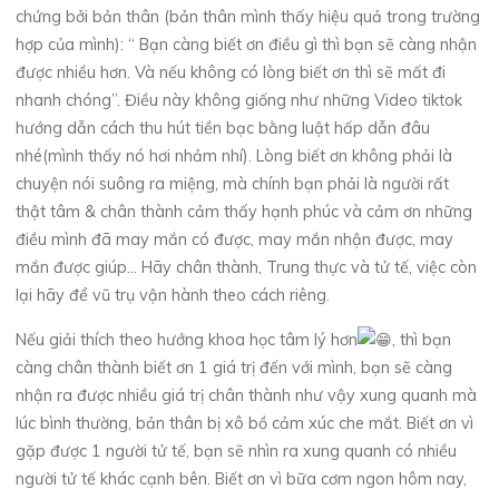
chứng bởi bản thân (bản thân mình thấy hiệu quả trong trường
hợp của mình): “ Bạn càng biết ơn điều gì thì bạn sẽ càng nhận
được nhiều hơn. Và nếu không có lòng biết ơn thì sẽ mất đi
nhanh chóng”. Điều này không giống như những Video tiktok
hướng dẫn cách thu hút tiền bạc bằng luật hấp dẫn đâu
nhé(mình thấy nó hơi nhảm nhí). Lòng biết ơn không phải là
chuyện nói suông ra miệng, mà chính bạn phải là người rất
thật tâm & chân thành cảm thấy hạnh phúc và cảm ơn những
điều mình đã may mắn có được, may mắn nhận được, may
mắn được giúp… Hãy chân thành, Trung thực và tử tế, việc còn
lại hãy để vũ trụ vận hành theo cách riêng.
Nếu giải thích theo hướng khoa học tâm lý hơn
, thì bạn
càng chân thành biết ơn 1 giá trị đến với mình, bạn sẽ càng
nhận ra được nhiều giá trị chân thành như vậy xung quanh mà
lúc bình thường, bản thân bị xô bồ cảm xúc che mắt. Biết ơn vì
gặp được 1 người tử tế, bạn sẽ nhìn ra xung quanh có nhiều
người tử tế khác cạnh bên. Biết ơn vì bữa cơm ngon hôm nay,