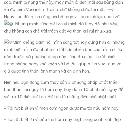
sao, mình bị nặng thế này, may mắn là đến mãi sau bùng dịch
và đã tiêm Vaccine mới dính, chứ không chắc toi mất” —>
Ngay sau đó, mình cũng hơi bất ngờ vì sao mình lạc quan zữ
. Nhưng mình cũng biết ơn vì mình đã thay đổi như vậy,
chứ không còn chê trời trách đất và than xui rủi như xưa.
Mình không dám nói mình sống tốt hay đúng hơn ai, nhưng
mình biết mình đã phát triển tốt hơn phiên bản của mình nhiều
năm trước! Và phương pháp này cũng đã giúp ích rất nhiều
trong những ngày khó khăn và bế tắc, giúp mình vượt qua và
giữ được tinh thần lành mạnh và ổn định hơn.
Nên nếu bạn đang cảm thấy cần 1 phương pháp phát triển
bản thân, thì ngay từ hôm nay, hãy dành 10 phút mỗi ngày để
viết ra 10 điều biết ơn. Biết ơn từ những điều nhỏ nhặt nhất:
– Tôi rất biết ơn vì món cơm ngon được mẹ tôi nấu hôm nay
– Tôi rất biết ơn vì bầu trời hôm nay thật trong xanh xinh đẹp