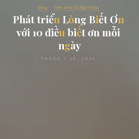
Blog
Tâm linh/ Tu tập/ Khác
P
h
á
t
t
r
i
ể
n
L
ò
n
g
B
i
ế
t
Ơ
n
v
ớ
i
1
0
đ
i
ề
u
b
i
ế
t
ơ
n
m
ỗ
i
n
g
à
y
THÁNG 7 25, 2024