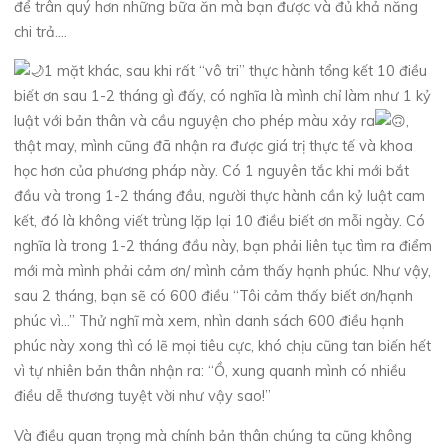
để trân quý hơn những bữa ăn mà bạn được và đủ khả năng
chi trả….
1 mặt khác, sau khi rất “vô tri” thực hành tổng kết 10 điều
biết ơn sau 1-2 tháng gì đấy, có nghĩa là mình chỉ làm như 1 kỷ
luật với bản thân và cầu nguyện cho phép màu xảy ra
,
thật may, mình cũng đã nhận ra được giá trị thực tế và khoa
học hơn của phương pháp này. Có 1 nguyên tắc khi mới bắt
đầu và trong 1-2 tháng đầu, người thực hành cần kỷ luật cam
kết, đó là không viết trùng lặp lại 10 điều biết ơn mỗi ngày. Có
nghĩa là trong 1-2 tháng đầu này, bạn phải liên tục tìm ra điểm
mới mà mình phải cảm ơn/ mình cảm thấy hạnh phúc. Như vậy,
sau 2 tháng, bạn sẽ có 600 điều “Tôi cảm thấy biết ơn/hạnh
phúc vì…” Thử nghĩ mà xem, nhìn danh sách 600 điều hạnh
phúc này xong thì có lẽ mọi tiêu cực, khó chịu cũng tan biến hết
vì tự nhiên bản thân nhận ra: “Ồ, xung quanh mình có nhiều
điều dễ thương tuyệt vời như vậy sao!”
Và điều quan trọng mà chính bản thân chúng ta cũng không