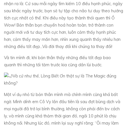
nhận ra là: Cứ sau mỗi ngày tìm kiếm 10 điều hạnh phúc, ngày
sau khác ngày trước, bạn sẽ tự tập cho não tư duy theo hướng
tích cực nhất có thể. Khi điều này tạo thành thói quen thì Ồ
Wow! Bản thân bạn chuyển hoá hoàn toàn, trở thành con
người mới với tư duy tích cực hơn, luôn cảm thấy hạnh phúc
hơn, cảm thấy may mắn hơn, nhìn xung quanh thấy nhiều hơn
những điều tốt đẹp…Và đời thay đổi khi chúng ta thay đổi!
Và tin mình đi, khi bản thân thấy những điều tốt đẹp bao
quanh thì những tối tăm trước kia cũng dần lùi bước.
Và cứ như thế, Lòng Biết Ơn thật sự là The Magic đúng
không?
Một ví dụ nhỏ từ bản thân mình mà chính mình cũng khá bất
ngờ. Mình dính em Cô Vy lần đầu tiên là sau đợt bùng dịch và
mọi người đã trở lại bình thường, không còn phải đến bv cách
ly, và mình cũng khá thảm thời gian đó, ngồi 10 phút là chịu
không nổi. Nhưng lúc đó, mình lại suy nghĩ rằng: “Ôi may làm