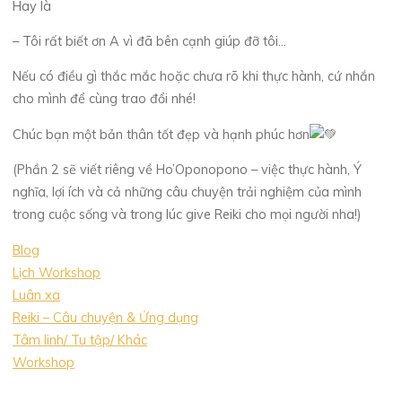
Hay là
– Tôi rất biết ơn A vì đã bên cạnh giúp đỡ tôi…
Nếu có điều gì thắc mắc hoặc chưa rõ khi thực hành, cứ nhắn
cho mình để cùng trao đổi nhé!
Chúc bạn một bản thân tốt đẹp và hạnh phúc hơn
(Phần 2 sẽ viết riêng về Ho’Oponopono – việc thực hành, Ý
nghĩa, lợi ích và cả những câu chuyện trải nghiệm của mình
trong cuộc sống và trong lúc give Reiki cho mọi người nha!)
Blog
Lịch Workshop
Luân xa
Reiki – Câu chuyện & Ứng dụng
Tâm linh/ Tu tập/ Khác
Workshop