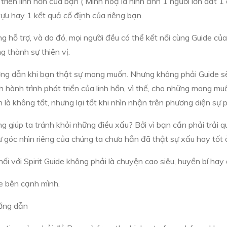
 triển linh hồn của bạn ( Minh hoạ là hình ảnh 1 người lớn dắt 
tựu hay 1 kết quả cố định của riêng bạn.
àng hỗ trợ, và do đó, mọi người đều có thể kết nối cùng Guide c
ng thành sự thiên vị.
ướng dẫn khi bạn thật sự mong muốn. Nhưng không phải Guide 
h hành trình phát triển của linh hồn, vì thế, cho những mong mu
 là không tốt, nhưng lại tốt khi nhìn nhận trên phương diện sự p
ng giúp ta tránh khỏi những điều xấu? Bởi vì bạn cần phải trải 
ừ góc nhìn riêng của chúng ta chưa hẳn đã thật sự xấu hay tốt 
 nối với Spirit Guide không phải là chuyện cao siêu, huyền bí hay
de bên cạnh mình.
ướng dẫn