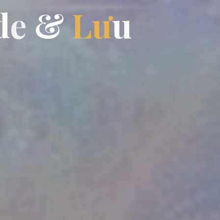
d
e
&
L
ư
u