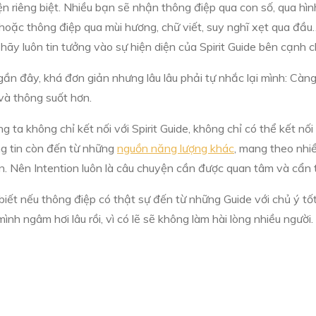
ện riêng biệt. Nhiều bạn sẽ nhận thông điệp qua con số, qua h
…hoặc thông điệp qua mùi hương, chữ viết, suy nghĩ xẹt qua đầu
hãy luôn tin tưởng vào sự hiện diện của Spirit Guide bên cạnh c
gần đây, khá đơn giản nhưng lâu lâu phải tự nhắc lại mình: Càn
g và thông suốt hơn.
ng ta không chỉ kết nối với Spirit Guide, không chỉ có thể kết nố
ông tin còn đến từ những
nguồn năng lượng khác
, mang theo nhiề
 Nên Intention luôn là câu chuyện cần được quan tâm và cẩn t
n biết nếu thông điệp có thật sự đến từ những Guide với chủ ý 
mình ngâm hơi lâu rồi, vì có lẽ sẽ không làm hài lòng nhiều ng