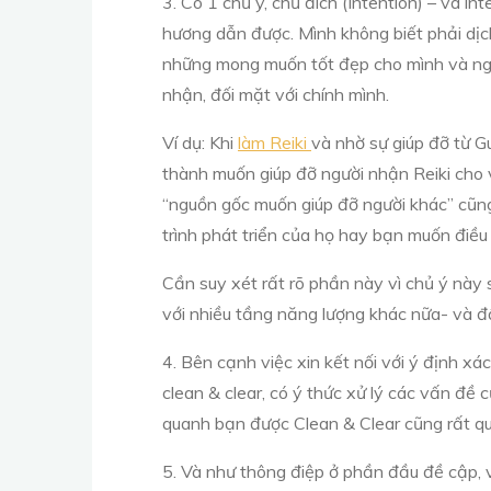
3. Có 1 chủ ý, chủ đích (Intention) – và i
hương dẫn được. Mình không biết phải dịch
những mong muốn tốt đẹp cho mình và người
nhận, đối mặt với chính mình.
Ví dụ: Khi
làm Reiki
và nhờ sự giúp đỡ từ G
thành muốn giúp đỡ người nhận Reiki cho 
“nguồn gốc muốn giúp đỡ người khác” cũng
trình phát triển của họ hay bạn muốn điều
Cần suy xét rất rõ phần này vì chủ ý này 
với nhiều tầng năng lượng khác nữa- và đ
4. Bên cạnh việc xin kết nối với ý định x
clean & clear, có ý thức xử lý các vấn đ
quanh bạn được Clean & Clear cũng rất qu
5. Và như thông điệp ở phần đầu đề cập, v