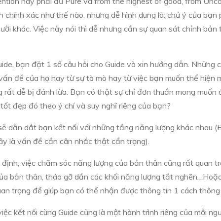
ntention này phải đủ Pure và from the highest of good, from Unco
 chính xác như thế nào, nhưng dễ hình dung là: chủ ý của bạn p
 khác. Việc này nói thì dễ nhưng cần sự quan sát chỉnh bản th
uide, bạn đặt 1 số câu hỏi cho Guide và xin hướng dẫn. Những 
vấn đề của họ hay từ sự tò mò hay từ việc bạn muốn thể hiện 
 rất dễ bị đánh lừa. Bạn có thật sự chỉ đơn thuần mong muốn 
 tốt đẹp đó theo ý chí và suy nghĩ riêng của bạn?
sẽ dẫn dắt bạn kết nối với những tầng năng lượng khác nhau (Bê
ây là vấn đề cần cân nhắc thật cẩn trọng).
ác định, việc chăm sóc năng lượng của bản thân cũng rất quan 
ề của bản thân, tháo gỡ dần các khối năng lượng tắt nghẽn…Hoặ
an trọng để giúp bạn có thể nhận được thông tin 1 cách thông 
iệc kết nối cùng Guide cũng là một hành trình riêng của mỗi ng