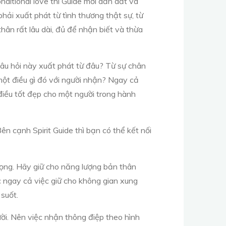
nditional love thì Guide mới dẫn dắt và
hải xuất phát từ tình thương thật sự, từ
ân rất lâu dài, đủ để nhận biết và thừa
câu hỏi này xuất phát từ đâu? Từ sự chân
một điều gì đó với người nhận? Ngay cả
điều tốt đẹp cho một người trong hành
n cạnh Spirit Guide thì bạn có thể kết nối
trọng. Hãy giữ cho năng lượng bản thân
c ngay cả việc giữ cho không gian xung
suốt.
ười. Nên việc nhận thông điệp theo hình