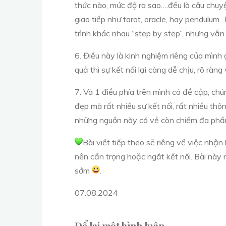
thức nào, mức độ ra sao….đều là câu chuy
giao tiếp như tarot, oracle, hay pendulum
trình khác nhau “step by step”, nhưng vẫn 
6. Điều này là kinh nghiệm riêng của mình 
quả thì sự kết nối lại càng dễ chịu, rõ ràn
7. Và 1 điều phía trên mình có đề cập, chú
đẹp mà rất nhiều sự kết nối, rất nhiều th
những nguồn này có vẻ còn chiếm đa phần.
Bài viết tiếp theo sẽ riêng về việc nhậ
nên cẩn trọng hoặc ngắt kết nối. Bài này 
sớm
.
07.08.2024
Để lại một bình luận