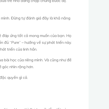
1 đứa trẻ nhỏ đang chập chững bước đi).
ủa mình. Đừng tự đánh giá đây là khả năng
sẽ đáp ứng tất cả mong muốn của bạn. Họ
ốn đủ “Pure” – hướng về sự phát triển này.
hát triển của linh hồn.
qua bài học của riêng mình. Và cũng như đề
ở góc nhìn rộng hơn.
 đặc quyền gì cả.