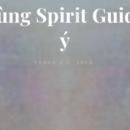
ù
n
g
S
p
i
r
i
t
G
u
i
ý
THÁNG 8 7, 2024