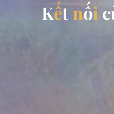
K
ế
t
n
ố
i
c