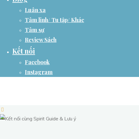
Luân xa
Tâm linh/ Tu tập/ Khác
Tâm sự
Review Sách
Kết nối
Facebook
Instagram
ZOELSOULFUL
A Spiritual Practitioner