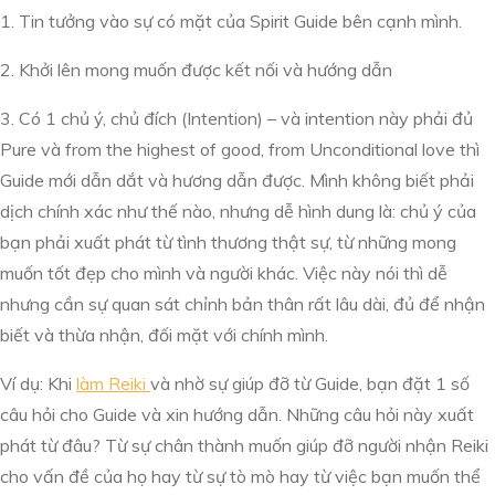
1. Tin tưởng vào sự có mặt của Spirit Guide bên cạnh mình.
2. Khởi lên mong muốn được kết nối và hướng dẫn
3. Có 1 chủ ý, chủ đích (Intention) – và intention này phải đủ
Pure và from the highest of good, from Unconditional love thì
Guide mới dẫn dắt và hương dẫn được. Mình không biết phải
dịch chính xác như thế nào, nhưng dễ hình dung là: chủ ý của
bạn phải xuất phát từ tình thương thật sự, từ những mong
muốn tốt đẹp cho mình và người khác. Việc này nói thì dễ
nhưng cần sự quan sát chỉnh bản thân rất lâu dài, đủ để nhận
biết và thừa nhận, đối mặt với chính mình.
Ví dụ: Khi
làm Reiki
và nhờ sự giúp đỡ từ Guide, bạn đặt 1 số
câu hỏi cho Guide và xin hướng dẫn. Những câu hỏi này xuất
phát từ đâu? Từ sự chân thành muốn giúp đỡ người nhận Reiki
cho vấn đề của họ hay từ sự tò mò hay từ việc bạn muốn thể