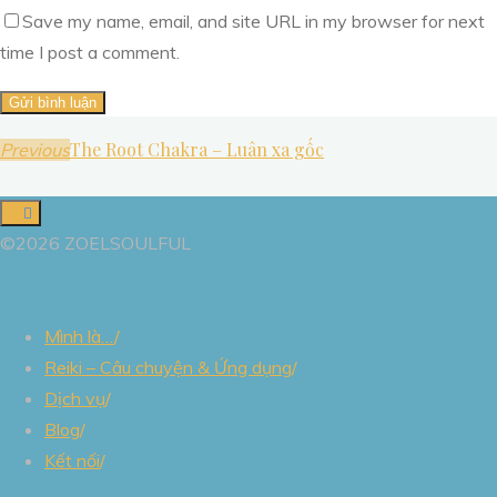
Save my name, email, and site URL in my browser for next
time I post a comment.
The Root Chakra – Luân xa gốc
Previous
©2026 ZOELSOULFUL
Mình là…
/
Reiki – Câu chuyện & Ứng dụng
/
Dịch vụ
/
Blog
/
Kết nối
/