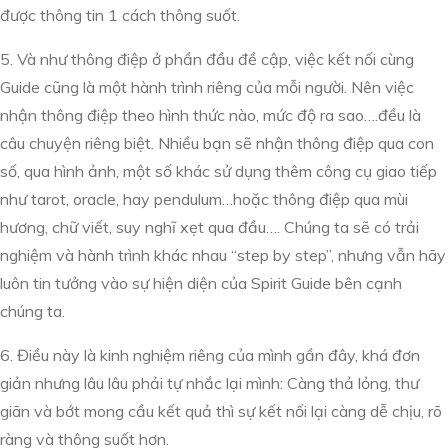
được thông tin 1 cách thông suốt.
5. Và như thông điệp ở phần đầu đề cập, việc kết nối cùng
Guide cũng là một hành trình riêng của mỗi người. Nên việc
nhận thông điệp theo hình thức nào, mức độ ra sao….đều là
câu chuyện riêng biệt. Nhiều bạn sẽ nhận thông điệp qua con
số, qua hình ảnh, một số khác sử dụng thêm công cụ giao tiếp
như tarot, oracle, hay pendulum…hoặc thông điệp qua mùi
hương, chữ viết, suy nghĩ xẹt qua đầu…. Chúng ta sẽ có trải
nghiệm và hành trình khác nhau “step by step”, nhưng vẫn hãy
luôn tin tưởng vào sự hiện diện của Spirit Guide bên cạnh
chúng ta.
6. Điều này là kinh nghiệm riêng của mình gần đây, khá đơn
giản nhưng lâu lâu phải tự nhắc lại mình: Càng thả lỏng, thư
giãn và bớt mong cầu kết quả thì sự kết nối lại càng dễ chịu, rõ
ràng và thông suốt hơn.