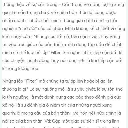
thông điệp về sự cẩn trọng – Cẩn trọng về năng lượng xung
quanh- cẩn trọng chú ý về chính bản thân lại càng được
nhấn mạnh, “nhắc nhở” mình thông qua chính những trải
nghiệm “nhớ đời” của cá nhân. Mình không kể chi tiết vì cũng
khá nhạy cảm. Nhưng sau tất cả, bên cạnh việc hãy vững
tin vào trực giác của bản thân, mình đang tập dần để chính
mình có thể loại bỏ lớp “Filter” khi nghe, nhìn, tiếp cận bất kì
câu chuyện, hành động, hay nói rộng hơn là khi tiếp cận bất
kì năng lượng nào.
Những lớp “Filter” mà chúng ta tự áp lên hoặc bị áp lên
thường là gì? Là sự ngưỡng mộ, là sự yêu ghét, là sự tôn thờ,
là tín ngưỡng, là một danh xưng cao cấp theo đánh giá của
xã hội, là sự đánh giá & niềm tin của những người xung
quanh, là mong cầu của bản thân,…và hơn hết nữa chính là
nỗi sợ của bản thân. Vd: Gặp một giáo sư tiến sĩ trong lĩnh