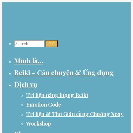
Skip
to
content
Search
Mình là…
for:
Reiki – Câu chuyện & Ứng dụng
Dịch vụ
Trị liệu năng lượng Reiki
Emotion Code
Trị liệu & Thư Giãn cùng Chuông Xoay
Workshop