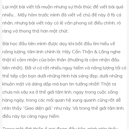
Lại một bài viết tối muộn nhưng sự thôi thúc để viết bài quá
nhiều… Mấy hôm trước mình đã viết về chủ đề này ở fb cá
nhân, nhưng bài viết này có lẽ văn phong sẽ điều chỉnh, rõ
ràng và thong thả hơn một chút.
Bài học đầu tiên mình được dạy khi bắt đầu tìm hiểu về
năng lượng, tâm linh chính là: Hãy Cẩn Thận & Lắng nghe
thật kĩ cảm nhận của bản thân (thường là cảm nhận đầu
tiên nhất). Bởi vì có rất nhiều nguy hiểm và năng lượng tối có
thể tiếp cận bạn dưới những hình hài sáng đẹp, dưới những
khuôn mặt và dáng dấp mà bạn tin tưởng nhất! Thật ra
chưa nói sâu xa ở thế giới tâm linh, ngay trong cuộc sống
hàng ngày, trong các mối quan hệ xung quanh cũng rất dễ
nhìn thấy ”Giao diện giả” như này. Và trong thế giới tâm linh,
điều này lại càng nguy hiểm.
Trong một đợt thiền ở giai đoạn đầu tiên, mình nhìn thấy