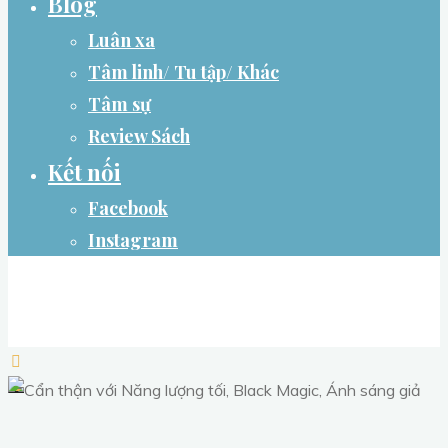
Blog
Luân xa
Tâm linh/ Tu tập/ Khác
Tâm sự
Review Sách
Kết nối
Facebook
Instagram
ZOELSOULFUL
A Spiritual Practitioner