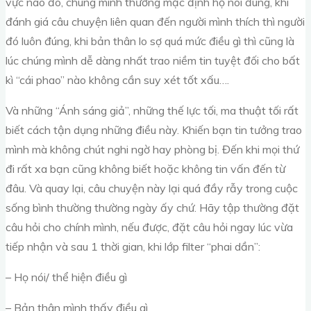
vực nào đó, chúng mình thường mặc định họ nói đúng, khi
đánh giá câu chuyện liên quan đến người mình thích thì người
đó luôn đúng, khi bản thân lo sợ quá mức điều gì thì cũng là
lúc chúng mình dễ dàng nhất trao niềm tin tuyệt đối cho bất
kì “cái phao” nào không cần suy xét tốt xấu….
Và những “Ánh sáng giả”, những thế lực tối, ma thuật tối rất
biết cách tận dụng những điều này. Khiến bạn tin tưởng trao
mình mà không chút nghi ngờ hay phòng bị. Đến khi mọi thứ
đi rất xa bạn cũng không biết hoặc không tin vấn đến từ
đâu. Và quay lại, câu chuyện này lại quá đầy rẫy trong cuộc
sống bình thường thường ngày ấy chứ. Hãy tập thường đặt
câu hỏi cho chính mình, nếu được, đặt câu hỏi ngay lúc vừa
tiếp nhận và sau 1 thời gian, khi lớp filter “phai dần”:
– Họ nói/ thể hiện điều gì
– Bản thân mình thấy điều gì