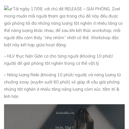
Tối ngày 17/08, với chủ đề RELEASE – GIẢI PHÓNG, Zoel
mong muốn mỗi người tham gia trong chủ đề này đều được
giải phóng tối đa những năng lượng tắt nghẽn ở nhiều tầng cơ
thể năng lượng khác nhau, để sau khi kết thúc workshop, mỗi
người đều cảm thấy “nhẹ nhõm” nhất có thể. Workshop đặc
biệt này kết hợp giữa hoạt động:
– HLV thực hiện Giãn cơ cho từng người (khoảng 10 phút/
người) để giải phỏng tắt nghẽn trong cơ thể vật lý.
– Năng lượng Reiki (khoảng 10 phút/ người) và năng lượng từ
chuông xoay (xuyên suốt 60 phút) sẽ giúp đi sâu giải phóng
những tắt nghẽn ở nhiều tầng năng lượng cảm xúc, tâm trí &
linh hồn.