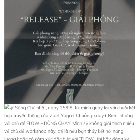
Sáng Chủ nhật, ngày 25/08, tụi mình quay lại với chuỗi kết
hợp truyền thống của Zoel: Yoga+ Chuông xoay+ Reiki, nhưng
với chủ đề FLOW – DÒNG CHẢY. Mình sẽ không giải thích nhiều
về chủ đề workshop này, chỉ là nếu bạn thấy kết nối năng
lượng hoặc có cảm xúc đặc biệt với “FLOW” thì hãy đăng ký