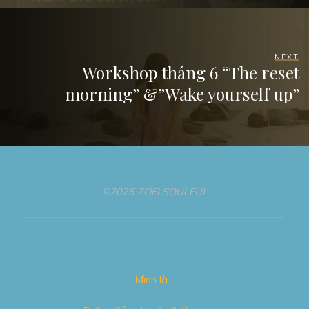
NEXT
Workshop tháng 6 “The reset
morning” &”Wake yourself up”
©2026 ZOELSOULFUL
Mình là…