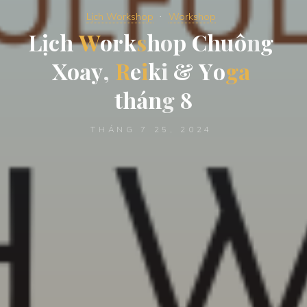
Lịch Workshop
Workshop
L
ị
c
h
W
o
r
k
s
h
o
p
C
h
u
ô
n
g
X
o
a
y
,
R
e
i
k
i
&
Y
o
g
a
t
h
á
n
g
8
THÁNG 7 25, 2024